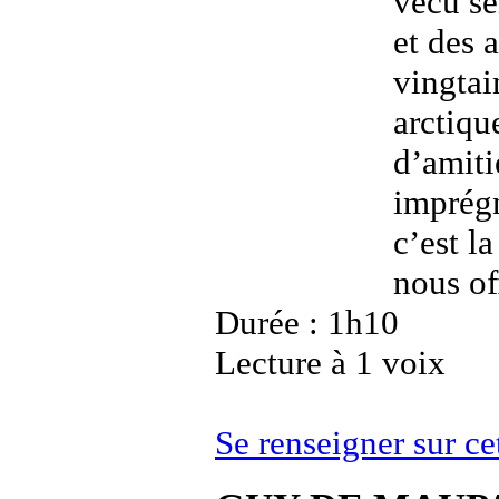
vécu se
et des 
vingtai
arctiqu
d’amiti
imprégn
c’est l
nous of
Durée : 1h10
Lecture à 1 voix
Se renseigner sur c