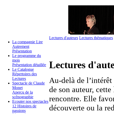
Lectures d'auteurs
Lectures thématiques
La compagnie Lire
Autrement
Présentation
Le programme du
mois
Lectures d'aut
Présentation détaillée
Le Catalogue
Répertoires des
Au-delà de l’intérêt
Lectures
Spectacle de Claude
de son auteur, cette
Monet
Aperçu de la
rencontre. Elle favori
scénographie
Ecouter nos spectacles
découverte ou la red
12 Histoires de
passions