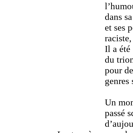
l’humou
dans sa 
et ses 
raciste
Il a ét
du trio
pour de
genres 
Un mome
passé s
d’aujou