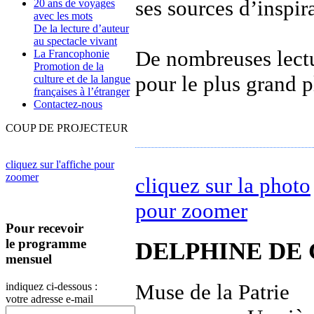
ses sources d’inspira
20 ans de voyages
avec les mots
De la lecture d’auteur
au spectacle vivant
De nombreuses lectur
La Francophonie
Promotion de la
pour le plus grand p
culture et de la langue
françaises à l’étranger
Contactez-nous
COUP DE PROJECTEUR
cliquez sur l'affiche pour
zoomer
cliquez sur la photo
pour zoomer
Pour recevoir
le programme
DELPHINE DE
mensuel
Muse de la Patrie
indiquez ci-dessous :
votre adresse e-mail