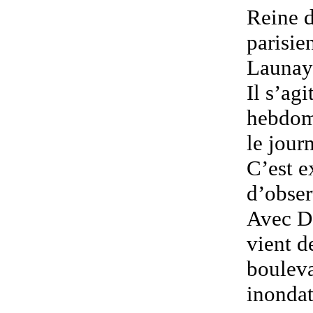
Reine d
parisie
Launay
Il s’ag
hebdoma
le jour
C’est e
d’obse
Avec De
vient d
bouleva
inondat