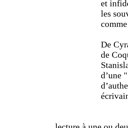
et infi
les sou
comme 
De Cyra
de Coqu
Stanisl
d’une "
d’authe
écrivai
lecture à une ou de