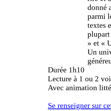
donné a
parmi l
textes 
plupart
» et « 
Un univ
génére
Durée 1h10
Lecture à 1 ou 2 vo
Avec animation litté
Se renseigner sur c