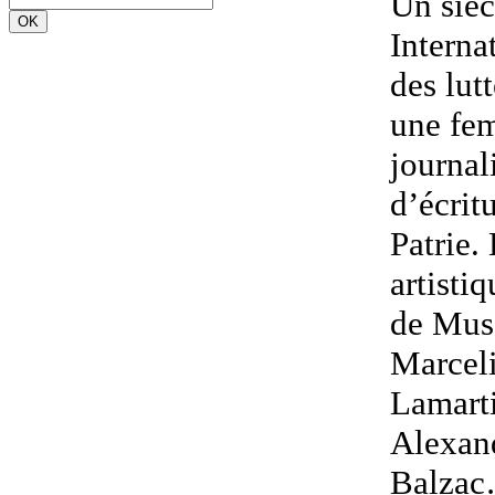
Un sièc
Interna
des lut
une fem
journal
d’écrit
Patrie. 
artisti
de Muss
Marcel
Lamarti
Alexan
Balza