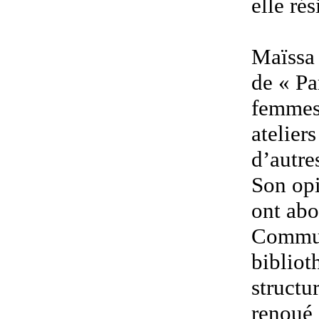
elle ré
Maïssa 
de « Pa
femmes 
atelier
d’autre
Son opin
ont abo
Commun
bibliot
structu
renoué 