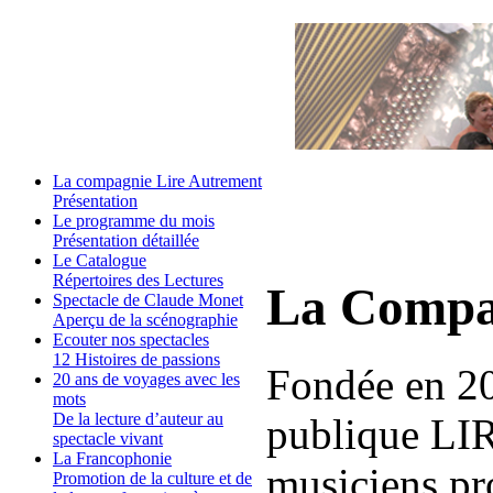
La compagnie Lire Autrement
Présentation
Le programme du mois
Présentation détaillée
Le Catalogue
Répertoires des Lectures
La Compa
Spectacle de Claude Monet
Aperçu de la scénographie
Ecouter nos spectacles
12 Histoires de passions
Fondée en 2
20 ans de voyages avec les
mots
De la lecture d’auteur au
publique L
spectacle vivant
La Francophonie
musiciens pr
Promotion de la culture et de