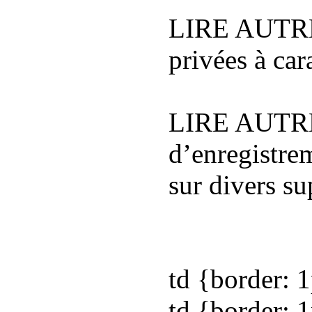
LIRE AUTREM
privées à car
LIRE AUT
d’enregistrem
sur divers s
td {border: 
Les
td {border: 