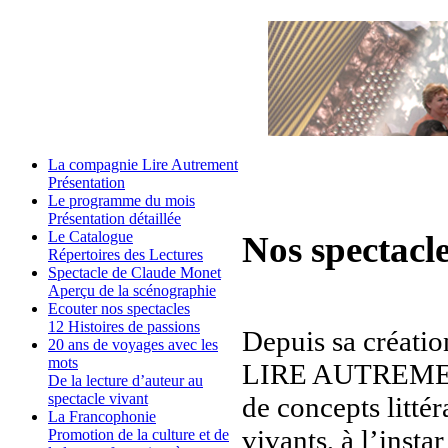
La compagnie Lire Autrement
Présentation
Le programme du mois
Présentation détaillée
Le Catalogue
Nos spectacle
Répertoires des Lectures
Spectacle de Claude Monet
Aperçu de la scénographie
Ecouter nos spectacles
12 Histoires de passions
Depuis sa créatio
20 ans de voyages avec les
mots
LIRE AUTREMENT 
De la lecture d’auteur au
spectacle vivant
de concepts littér
La Francophonie
vivants, à l’insta
Promotion de la culture et de