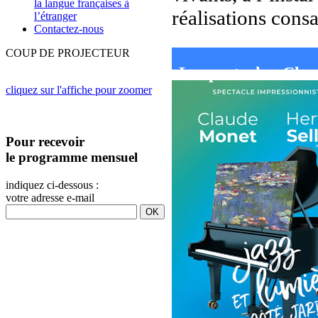
la langue françaises à
réalisations cons
l’étranger
Contactez-nous
COUP DE PROJECTEUR
Le spectacle : Cla
cliquez sur l'affiche pour zoomer
Pour recevoir
le programme mensuel
indiquez ci-dessous :
votre adresse e-mail