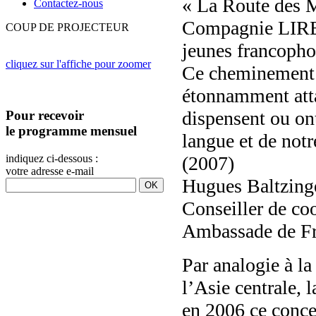
« La Route des M
Contactez-nous
Compagnie LIRE
COUP DE PROJECTEUR
jeunes francopho
cliquez sur l'affiche pour zoomer
Ce cheminement 
étonnamment atta
dispensent ou ont
Pour recevoir
le programme mensuel
langue et de not
indiquez ci-dessous :
(2007)
votre adresse e-mail
Hugues Baltzing
Conseiller de coo
Ambassade de Fr
Par analogie à la
l’Asie central
en 2006 ce concep