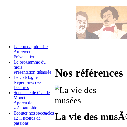
La compagnie Lire
Autrement
Présentation
Le programme du
mois
Nos références 
Présentation détaillée
Le Catalogue
Répertoires des
Lectures
Spectacle de Claude
Monet
Aperçu de la
scénographie
Ecouter nos spectacles
La vie des musÃ
12 Histoires de
passions