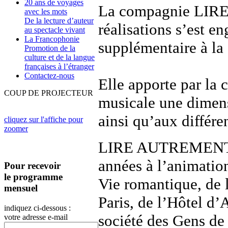
20 ans de voyages
La compagnie LIRE
avec les mots
De la lecture d’auteur
réalisations s’est e
au spectacle vivant
La Francophonie
supplémentaire à la 
Promotion de la
culture et de la langue
françaises à l’étranger
Contactez-nous
Elle apporte par la c
COUP DE PROJECTEUR
musicale une dimens
ainsi qu’aux différe
cliquez sur l'affiche pour
zoomer
LIRE AUTREMENT a p
années à l’animatio
Pour recevoir
le programme
Vie romantique, de l
mensuel
Paris, de l’Hôtel d’
indiquez ci-dessous :
société des Gens de
votre adresse e-mail